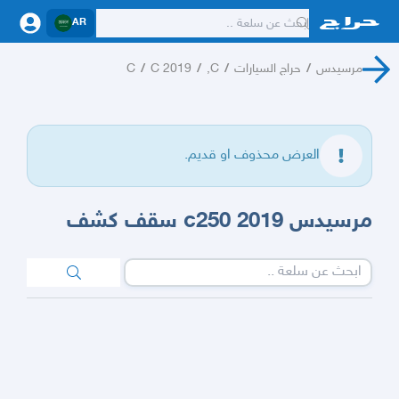
AR
مرسيدس
/
حراج السيارات
/
C,
/
C 2019
/
C
العرض محذوف او قديم.
مرسيدس c250 2019 سقف كشف