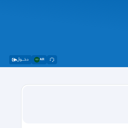
دخــــول
AR