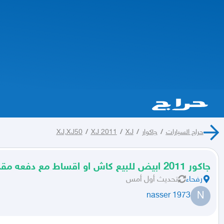
حراج السيارات
/
جاكوار
/
XJ
/
XJ 2011
/
XJ,XJ50
جاكور 2011 ابيض للبيع كاش او اقساط مع دفعه مقدمه او البدل
رفحاء
تحديث
أول أمس
N
nasser 1973