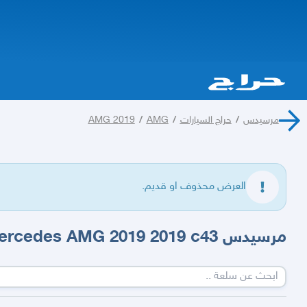
مرسيدس
/
حراج السيارات
/
AMG
/
AMG 2019
العرض محذوف او قديم.
مرسيدس c43 Mercedes AMG 2019 2019 c43