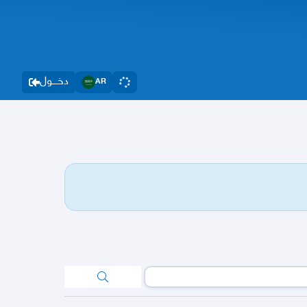
دخــــول
AR